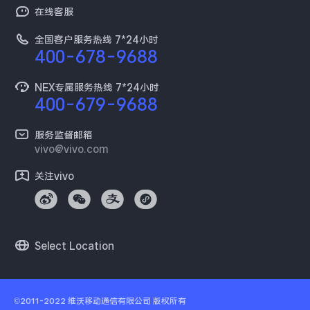
百度贴吧
在线客服
保障服务
工作机会
预约维修
全国客户服务热线 7*24小时
新闻资讯
400-678-9688
维修配件价格
采购平台
服务政策
NEX专属服务热线 7*24小时
400-679-9688
供应商协同平台
安全公告
开放平台
服务监督邮箱
环保回收
vivo@vivo.com
廉正合规
关注vivo
隐私中心
Select Location
©2011-2022
维沃移动通信有限公司
版权所有