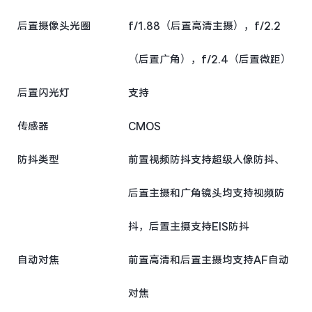
后置摄像头光圈
f/1.88（后置高清主摄），f/2.2
（后置广角），f/2.4（后置微距）
后置闪光灯
支持
传感器
CMOS
防抖类型
前置视频防抖支持超级人像防抖、
后置主摄和广角镜头均支持视频防
抖，后置主摄支持EIS防抖
自动对焦
前置高清和后置主摄均支持AF自动
对焦