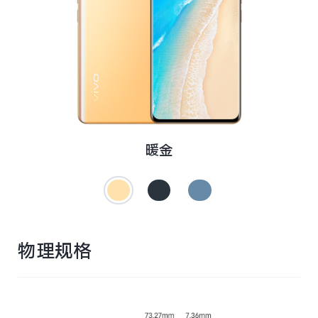
S12 Pro
S12
T1x
T1
Y76s
Y55s
全部T机型
对比T机型
iQOO 9 Pro
iQOO 9
暖金
X70 Pro
X70
vivo WATCH 2
vivo TWS 2
S10e
S10系列
物理规格
Y32
Y10