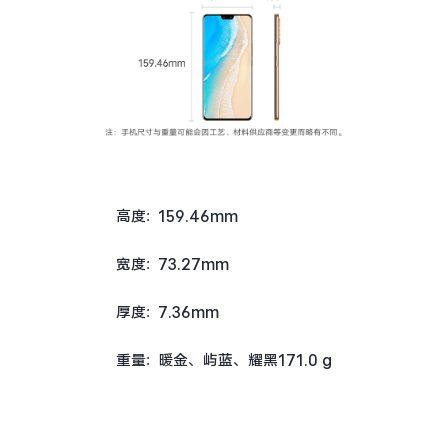
iQOO Neo5S
iQOO Neo5 SE
X60 Pro+
X60 Pro
vivo WATCH
vivo TWS Neo
S9
S9e
Y53s
Y71t
高度:
159.46mm
宽度:
73.27mm
iQOO U5
iQOO Z5x
X60 曲屏版
X60
厚度:
7.36mm
重量:
暖金、屿蓝、耀黑171.0 g
S7
S7e
全部X机型
对比X机型
全部S机型
对比S机型