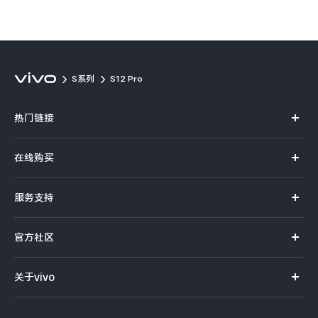
S系列
S12 Pro
热门链接
X70 Pro+
在线购买
S12系列
官方商城
服务支持
NEX系列
选购手机
体验店
vivo摄影
官方社区
选购配件
服务首页
查找手机
社区首页
企业服务
关于vivo
服务网点查询
常见问题
新浪微博
以旧换新
vivo简介
真伪查询