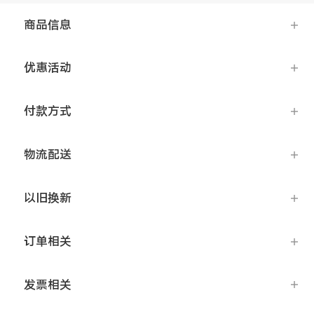
S12 Pro
S12
商品信息
T1x
T1
优惠活动
Y76s
Y55s
全部T机型
对比T机型
付款方式
iQOO 9 Pro
iQOO 9
物流配送
X70 Pro
X70
vivo WATCH 2
vivo TWS 2
以旧换新
S10e
S10系列
订单相关
Y32
Y10
发票相关