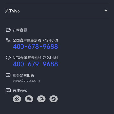
服务首页
查找手机
社区首页
企业服务
关于vivo
服务网点查询
常见问题
新浪微博
以旧换新
vivo简介
真伪查询
百度贴吧
在线客服
保障服务
工作机会
预约维修
全国客户服务热线 7*24小时
新闻资讯
400-678-9688
维修配件价格
采购平台
服务政策
NEX专属服务热线 7*24小时
400-679-9688
供应商协同平台
安全公告
开放平台
服务监督邮箱
环保回收
vivo@vivo.com
廉正合规
关注vivo
隐私中心