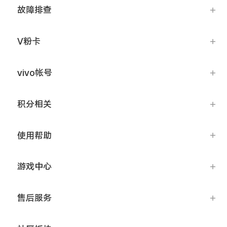
iQOO Neo5S
iQOO Neo5 SE
故障排查
X60 Pro+
X60 Pro
vivo WATCH
vivo TWS Neo
V粉卡
S9
S9e
vivo帐号
积分相关
Y53s
Y71t
使用帮助
iQOO U5
iQOO Z5x
X60 曲屏版
X60
游戏中心
S7
S7e
全部X机型
对比X机型
售后服务
全部S机型
对比S机型