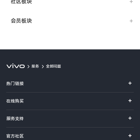
社区板块
Y50t
会员板块
iQOO Z5
全部Y机型
对比Y机型
全部iQOO机型
对比iQOO机型
服务
全部问题
热门链接
X70 Pro+
在线购买
S12系列
官方商城
服务支持
NEX系列
选购手机
体验店
vivo摄影
官方社区
选购配件