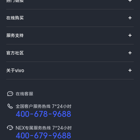
热门链接
iQOO Neo5S
iQOO Neo5 SE
X70 Pro+
X60 Pro+
X60 Pro
在线购买
vivo WATCH
vivo TWS Neo
S12系列
官方商城
S9
S9e
服务支持
NEX系列
选购手机
体验店
vivo摄影
官方社区
选购配件
服务首页
查找手机
社区首页
Y53s
Y71t
企业服务
关于vivo
服务网点查询
常见问题
新浪微博
以旧换新
vivo简介
iQOO U5
iQOO Z5x
真伪查询
百度贴吧
在线客服
保障服务
工作机会
X60 曲屏版
X60
预约维修
全国客户服务热线 7*24小时
新闻资讯
400-678-9688
维修配件价格
S7
S7e
全部X机型
对比X机型
采购平台
服务政策
NEX专属服务热线 7*24小时
全部S机型
对比S机型
400-679-9688
供应商协同平台
安全公告