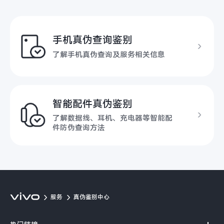
S12 Pro
S12
手机真伪查询鉴别
T1x
T1
了解手机真伪查询及服务相关信息
Y76s
Y55s
全部T机型
对比T机型
iQOO 9 Pro
iQOO 9
智能配件真伪鉴别
X70 Pro
X70
了解数据线、耳机、充电器等智能配
vivo WATCH 2
vivo TWS 2
件防伪查询方法
S10e
S10系列
服务
真伪鉴别中心
Y32
Y10