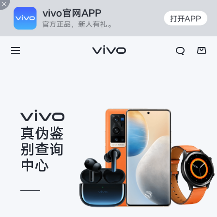
真伪鉴
别查询
中心
X70t
X70 Pro+