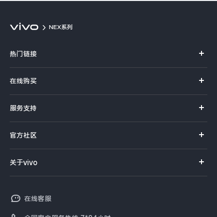
NEX系列
热门链接
X70 Pro+
在线购买
S12系列
官方商城
服务支持
NEX系列
选购手机
体验店
vivo摄影
官方社区
选购配件
服务首页
查找手机
社区首页
企业服务
关于vivo
服务网点查询
常见问题
新浪微博
以旧换新
vivo简介
真伪查询
百度贴吧
在线客服
保障服务
工作机会
预约维修