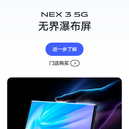
iQOO Neo5S
iQOO Neo5 SE
X60 Pro+
X60 Pro
vivo WATCH
vivo TWS Neo
无界瀑布屏
S9
S9e
进一步了解
Y53s
Y71t
门店购买
iQOO U5
iQOO Z5x
X60 曲屏版
X60
S7
S7e
全部X机型
对比X机型
全部S机型
对比S机型