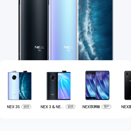
S12 Pro
S12
T1x
T1
Y76s
Y55s
全部T机型
对比T机型
iQOO 9 Pro
iQOO 9
X70 Pro
X70
vivo WATCH 2
vivo TWS 2
S10e
S10系列
NEX 3S
NEX 3 & NEX 3 5G
NEX双屏版
NEX
缺货
缺货
停产
Y32
Y10