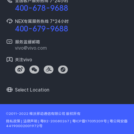
全国客户服务热线 7*24小时
新闻资讯
400-678-9688
维修配件价格
采购平台
服务政策
NEX专属服务热线 7*24小时
400-679-9688
供应商协同平台
安全公告
开放平台
服务监督邮箱
环保回收
vivo@vivo.com
廉正合规
关注vivo
隐私中心
Select Location
©2011-2022
维沃移动通信有限公司
版权所有
隐私政策
|
法律声明
|
粤B2-20080267 | 粤ICP备17035209号
|
粤公网安备
44190002001972号