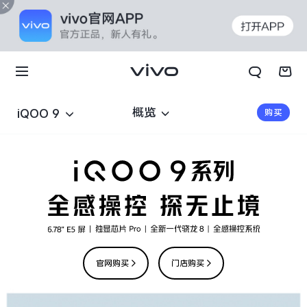
概览
iQOO 9
购买
官网购买
门店购买
X70t
X70 Pro+