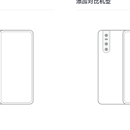
添加对比机型