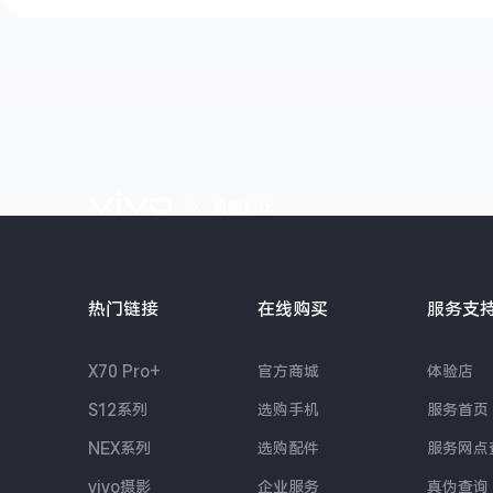
机型对比
热门链接
在线购买
服务支
X70 Pro+
官方商城
体验店
S12系列
选购手机
服务首页
NEX系列
选购配件
服务网点
vivo摄影
企业服务
真伪查询