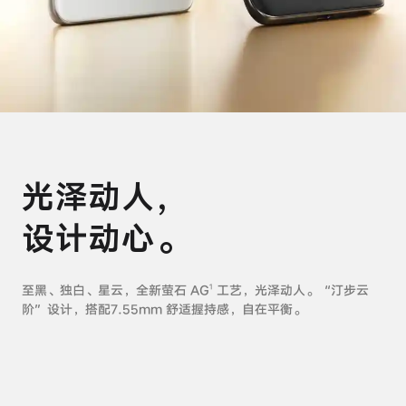
iQOO Neo5S
iQOO Neo5 SE
X60 Pro+
X60 Pro
vivo WATCH
vivo TWS Neo
S9
S9e
光泽动人，
Y53s
Y71t
设计动心。
iQOO U5
iQOO Z5x
X60 曲屏版
X60
至黑、独白、星云，全新萤石 AG
工艺，光泽动人。“汀步云
1
阶”设计，
搭配7.55mm 舒适握持感，自在平衡。
S7
S7e
全部X机型
对比X机型
全部S机型
对比S机型