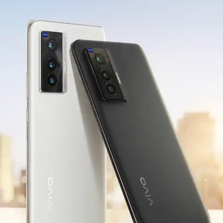
S12 Pro
S12
T1x
T1
Y76s
Y55s
全部T机型
对比T机型
iQOO 9 Pro
iQOO 9
X70 Pro
X70
vivo WATCH 2
vivo TWS 2
S10e
S10系列
Y32
Y10