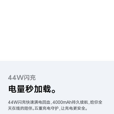
Y50t
iQOO Z5
全部Y机型
对比Y机型
全部iQOO机型
对比iQOO机型
44W闪充
电量秒加载。
44W闪充快速满电回血，4000mAh持久续航，给你全
天在线的陪伴。五重充电守护，让充电更安全。