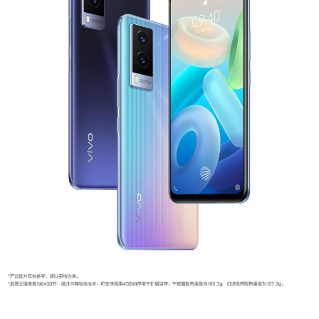
S12 Pro
S12
T1x
T1
Y76s
Y55s
全部T机型
对比T机型
iQOO 9 Pro
iQOO 9
X70 Pro
X70
vivo WATCH 2
vivo TWS 2
S10e
S10系列
Y32
Y10