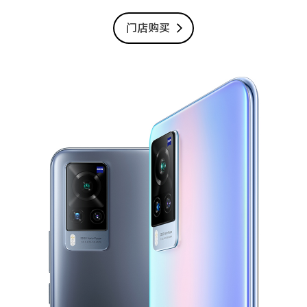
S12 Pro
S12
门店购买
T1x
T1
Y76s
Y55s
全部T机型
对比T机型
iQOO 9 Pro
iQOO 9
X70 Pro
X70
vivo WATCH 2
vivo TWS 2
S10e
S10系列
Y32
Y10