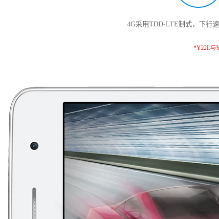
Y50t
4G采用TDD-LTE制式，下行速率
iQOO Z5
全部Y机型
对比Y机型
*Y22L与
全部iQOO机型
对比iQOO机型