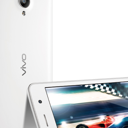
S12 Pro
S12
T1x
T1
Y76s
Y55s
全部T机型
对比T机型
iQOO 9 Pro
iQOO 9
X70 Pro
X70
vivo WATCH 2
vivo TWS 2
S10e
S10系列
Y32
Y10