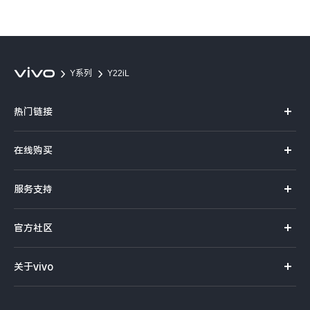
Y系列
Y22iL
热门链接
X70 Pro+
在线购买
S12系列
官方商城
服务支持
NEX系列
选购手机
体验店
vivo摄影
官方社区
选购配件
服务首页
查找手机
社区首页
企业服务
关于vivo
服务网点查询
常见问题
新浪微博
以旧换新
vivo简介
真伪查询