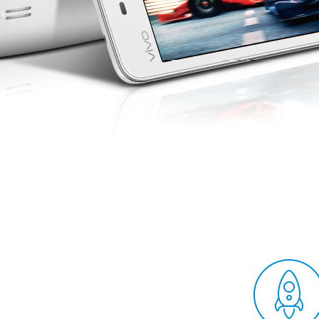
iQOO Neo5S
iQOO Neo5 SE
X60 Pro+
X60 Pro
vivo WATCH
vivo TWS Neo
S9
S9e
Y53s
Y71t
iQOO U5
iQOO Z5x
X60 曲屏版
X60
S7
S7e
全部X机型
对比X机型
全部S机型
对比S机型