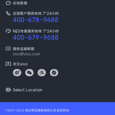
百度贴吧
在线客服
保障服务
工作机会
预约维修
全国客户服务热线 7*24小时
新闻资讯
400-678-9688
维修配件价格
采购平台
服务政策
NEX专属服务热线 7*24小时
400-679-9688
供应商协同平台
安全公告
开放平台
服务监督邮箱
环保回收
vivo@vivo.com
廉正合规
关注vivo
隐私中心
Select Location
©2011-2022
维沃移动通信有限公司
版权所有