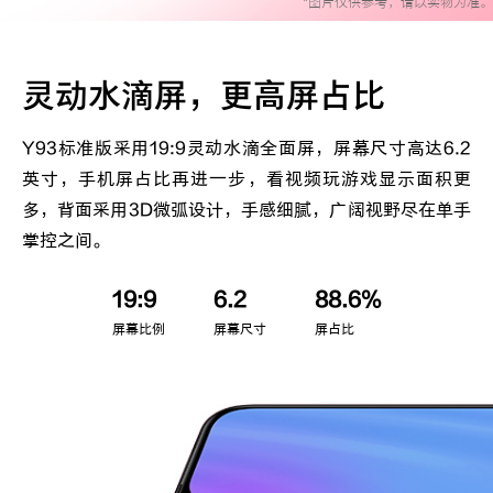
*图片仅供参考，请以实物为准。
iQOO Neo5S
iQOO Neo5 SE
X60 Pro+
X60 Pro
vivo WATCH
vivo TWS Neo
灵动水滴屏，
更高屏占比
S9
S9e
Y93标准版采用19:9灵动水滴全面屏，屏幕尺寸高达6.2
英寸，手机屏占比再进一步，看视频玩游戏显示面积更
多，背面采用3D微弧设计，手感细腻，广阔视野尽在单手
Y53s
Y71t
掌控之间。
iQOO U5
iQOO Z5x
19:9
6.2
88.6%
屏幕比例
屏幕尺寸
屏占比
X60 曲屏版
X60
S7
S7e
全部X机型
对比X机型
全部S机型
对比S机型