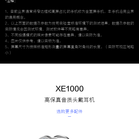
*注释：
1、目前业界通常将窄边框和高屏占比的手机称为全面屏手机，本手机沿用业界
的通用概念。
2、以上页面的数据及参数为我司实验室标准环境下的测试结果，数据及参数的
实际情况会因测试环境、测试软件等不同略有差异。
3、不同拍摄模式的照片像素可能存在差异，请以实际为准。
4、图片仅供参考，请以实物为准。
5、屏幕尺寸为按照标准矩形测量的屏幕直角对角线的长度。（实际可视区域略
小）
XE1000
高保真音质头戴耳机
选购更多配件