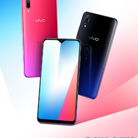
S12 Pro
S12
T1x
T1
Y76s
Y55s
全部T机型
对比T机型
iQOO 9 Pro
iQOO 9
X70 Pro
X70
vivo WATCH 2
vivo TWS 2
S10e
S10系列
Y32
Y10