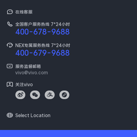
以旧换新
vivo简介
真伪查询
百度贴吧
在线客服
保障服务
工作机会
预约维修
全国客户服务热线 7*24小时
新闻资讯
400-678-9688
维修配件价格
采购平台
服务政策
NEX专属服务热线 7*24小时
400-679-9688
供应商协同平台
安全公告
开放平台
服务监督邮箱
环保回收
vivo@vivo.com
廉正合规
关注vivo
隐私中心
Select Location