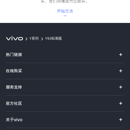
务，我们将竭诚为您服务。
开始交流
Y系列
Y93标准版
热门链接
X70 Pro+
在线购买
S12系列
官方商城
服务支持
NEX系列
选购手机
体验店
vivo摄影
官方社区
选购配件
服务首页
查找手机
社区首页
企业服务
关于vivo
服务网点查询
常见问题
新浪微博