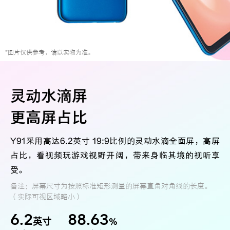
iQOO Neo5S
iQOO Neo5 SE
X60 Pro+
X60 Pro
vivo WATCH
vivo TWS Neo
S9
S9e
*图片仅供参考，请以实物为准。
灵动水滴屏
Y53s
Y71t
更高屏占比
iQOO U5
iQOO Z5x
Y91采用高达6.2英寸 19:9比例的灵动水滴全面屏，高屏
占比，看视频玩游戏视野开阔，带来身临其境的视听享
X60 曲屏版
X60
受。
备注：屏幕尺寸为按照标准矩形测量的屏幕直角对角线的长度。
S7
S7e
全部X机型
对比X机型
（实际可视区域略小）
6.2
88.63
全部S机型
对比S机型
英寸
%