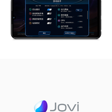
智慧识屏
智慧桌面
长按屏幕上的文字，即可快速识别并智能提取信息，实现
在主界面向右轻轻一滑，常用功能一键直达，重要信息一
快速创建日程、查看电影信息、预定酒店、查看航班/车次
步速览。出行、近期代办、热门快应用、今日要闻、食物
等。
热量查询等信息，一目了然。