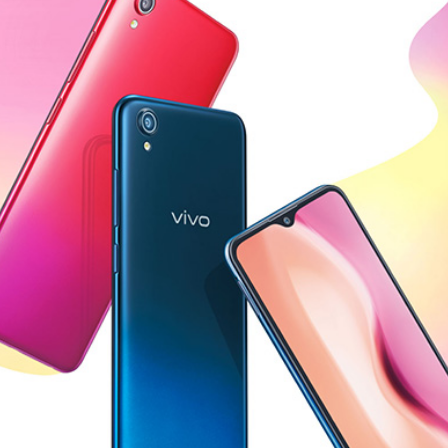
S12 Pro
S12
T1x
T1
Y76s
Y55s
全部T机型
对比T机型
iQOO 9 Pro
iQOO 9
X70 Pro
X70
vivo WATCH 2
vivo TWS 2
S10e
S10系列
Y32
Y10