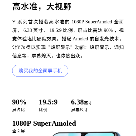
iQOO Neo5S
iQOO Neo5 SE
高水准，大视野
X60 Pro+
X60 Pro
vivo WATCH
vivo TWS Neo
Y 系列首次搭载高水准的
1080P SuperAmoled
全面
屏，
6.38
英寸、
19.5:9
比例，屏占比高达
90%
，视
S9
S9e
觉体验堪比影院效果。搭配
Amoled
的自发光技术，
让
Y7s
得以实现“熄屏显示”功能：熄屏显示、通知
信息等，屏幕熄灭，也依然出众。
Y53s
Y71t
购买我的全面屏手机
iQOO U5
iQOO Z5x
X60 曲屏版
X60
90%
19.5:9
6.38
英寸
屏占比
比例
屏幕尺寸
S7
S7e
全部X机型
对比X机型
1080P SuperAmoled
全部S机型
对比S机型
全面屏