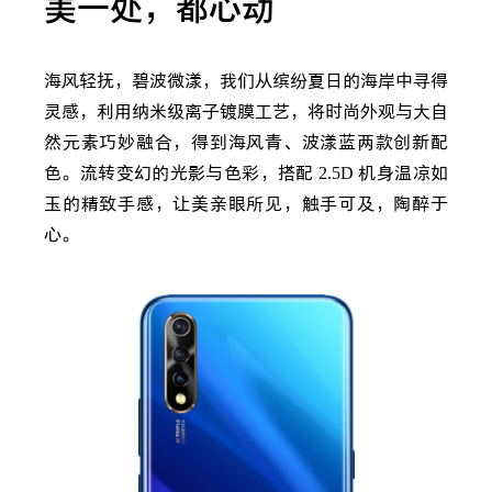
美一处，都心动
海风轻抚，碧波微漾，我们从缤纷夏日的海岸中寻得
灵感，利用纳米级离子镀膜工艺，将时尚外观与大自
然元素巧妙融合，得到海风青、波漾蓝两款创新配
色。流转变幻的光影与色彩，搭配
2.5D
机身温凉如
玉的精致手感，让美亲眼所见，触手可及，陶醉于
心。