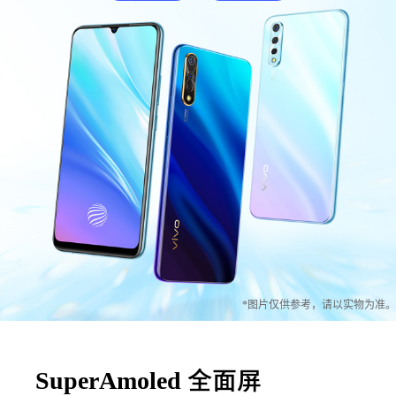
S12 Pro
S12
T1x
T1
Y76s
Y55s
全部T机型
对比T机型
iQOO 9 Pro
iQOO 9
X70 Pro
X70
vivo WATCH 2
vivo TWS 2
S10e
S10系列
*图片仅供参考，请以实物为准。
Y32
Y10
SuperAmoled
全面屏