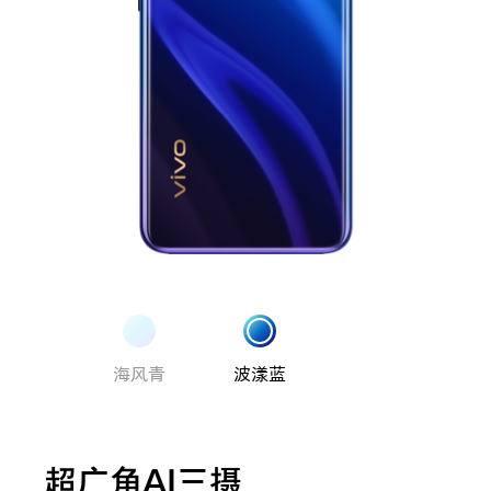
海风青
波漾蓝
超广角AI三摄