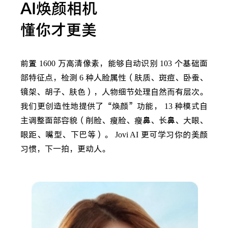
AI焕颜相机
懂你才更美
前置
1600
万高清像素，能够自动识别
103
个基础面
部特征点，检测
6
种人脸属性（肤质、斑痘、卧蚕、
镜架、胡子、肤色），人物细节处理自然而有层次。
我们更创造性地提供了“焕颜”功能，
13
种模式自
主调整面部容貌（削脸、瘦脸、瘦鼻、长鼻、大眼、
眼距、嘴型、下巴等）。
Jovi AI
更可学习你的美颜
习惯，下一拍，更动人。