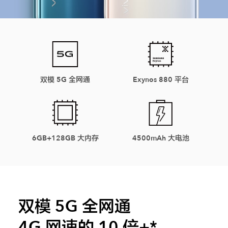
iQOO Neo5S
iQOO Neo5 SE
X60 Pro+
X60 Pro
vivo WATCH
vivo TWS Neo
S9
S9e
双模 5G 全网通
Exynos 880 平台
Y53s
Y71t
iQOO U5
iQOO Z5x
6GB+128GB 大内存
4500mAh 大电池
X60 曲屏版
X60
S7
S7e
全部X机型
对比X机型
双模 5G 全网通
全部S机型
对比S机型
4G 网速的 10 倍+*