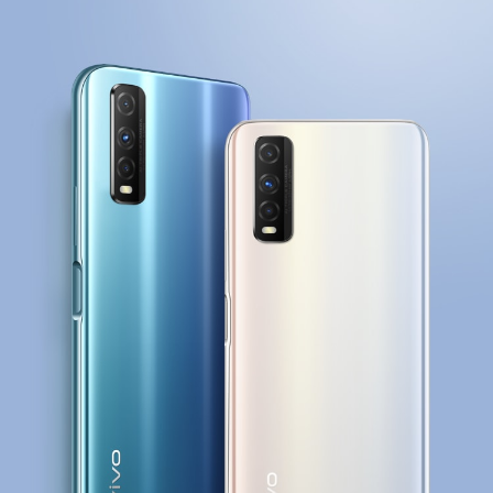
S12 Pro
S12
T1x
T1
Y76s
Y55s
全部T机型
对比T机型
iQOO 9 Pro
iQOO 9
X70 Pro
X70
vivo WATCH 2
vivo TWS 2
S10e
S10系列
Y32
Y10