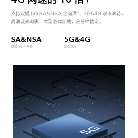
Y50t
支持双模 5G SA&NSA 全网通*、5G&4G 双卡双待，
高清蓝光电影，大型游戏加载，分分钟搞定。
iQOO Z5
全部Y机型
对比Y机型
SA&NSA
5G&4G
全部iQOO机型
对比iQOO机型
双模 5G 全网通
双卡双待